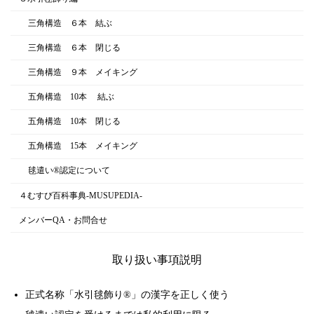
三角構造 ６本 結ぶ
三角構造 ６本 閉じる
三角構造 ９本 メイキング
五角構造 10本 結ぶ
五角構造 10本 閉じる
五角構造 15本 メイキング
毬遣い®︎認定について
４むすび百科事典-MUSUPEDIA-
メンバーQA・お問合せ
取り扱い事項説明
正式名称「
水引毬飾り
®」の漢字を正しく使う