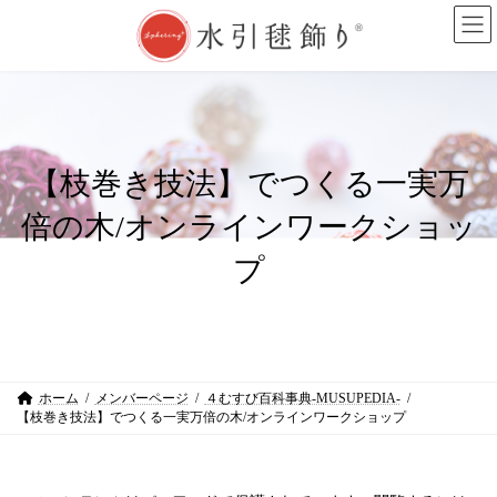
コ
ナ
ン
ビ
テ
ゲ
ン
ー
ツ
シ
へ
ョ
ス
ン
キ
に
ッ
移
【枝巻き技法】でつくる一実万
プ
動
倍の木/オンラインワークショッ
プ
ホーム
メンバーページ
４むすび百科事典-MUSUPEDIA-
【枝巻き技法】でつくる一実万倍の木/オンラインワークショップ