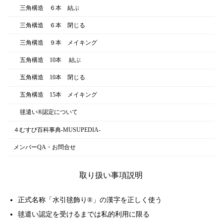
三角構造 ６本 結ぶ
三角構造 ６本 閉じる
三角構造 ９本 メイキング
五角構造 10本 結ぶ
五角構造 10本 閉じる
五角構造 15本 メイキング
毬遣い®︎認定について
４むすび百科事典-MUSUPEDIA-
メンバーQA・お問合せ
取り扱い事項説明
正式名称「
水引毬飾り
®」の漢字を正しく使う
毬遣い
認定を受けるまでは私的利用に限る