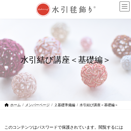
コ
ナ
ン
ビ
テ
ゲ
ン
ー
ツ
シ
へ
ョ
ス
ン
キ
に
ッ
移
プ
動
水引結び講座＜基礎編＞
ホーム
メンバーページ
２基礎準備編
水引結び講座＜基礎編＞
このコンテンツはパスワードで保護されています。閲覧するには