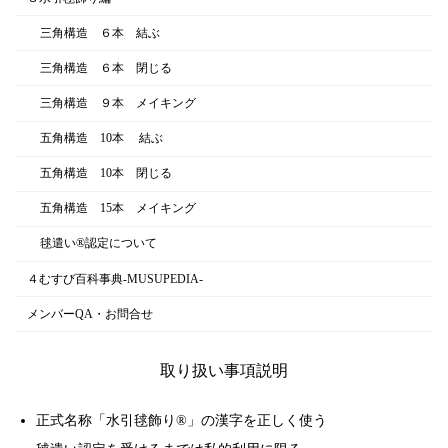
三角構造 ６本 結ぶ
三角構造 ６本 閉じる
三角構造 ９本 メイキング
五角構造 10本 結ぶ
五角構造 10本 閉じる
五角構造 15本 メイキング
毬遣い®︎認定について
４むすび百科事典-MUSUPEDIA-
メンバーQA・お問合せ
取り扱い事項説明
正式名称「
水引毬飾り
®」の漢字を正しく使う