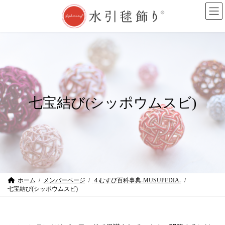
コ
ナ
ン
ビ
テ
ゲ
ン
ー
ツ
シ
へ
ョ
ス
ン
キ
に
ッ
移
プ
動
七宝結び(シッポウムスビ)
ホーム
メンバーページ
４むすび百科事典-MUSUPEDIA-
七宝結び(シッポウムスビ)